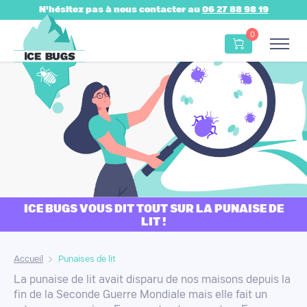
N'hésitez pas à nous contacter au
06 27 88 98 19
0
articles dans le
ICE BUGS VOUS DIT TOUT SUR LA PUNAISE DE
LIT !
Accueil
Punaises de lit
La punaise de lit avait disparu de nos maisons depuis la
fin de la Seconde Guerre Mondiale mais elle fait un